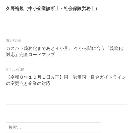
久野裕規（中小企業診断士・社会保険労務士）
投
古い投稿
稿
カスハラ義務化まであと４か月。 今から間に合う「義務化
対応」完全ロードマップ
ナ
ビ
新しい投稿
ゲ
【令和８年１０月１日改正】同一労働同一賃金ガイドライン
ー
の変更点と企業の対応
シ
ョ
ン
検
索: