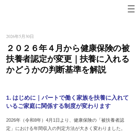
メ
ニ
ュ
経営と労務の二刀流｜知多半島
コ
ー
ン
の中小企業診断士・社会保険労
テ
2026年5月30日
務士 久野事務所
ン
２０２６年４月から健康保険の被
ツ
扶養者認定が変更｜扶養に入れる
へ
かどうかの判断基準を解説
ス
キ
ッ
プ
1. はじめに｜パートで働く家族を扶養に入れて
いるご家庭に関係する制度が変わります
2026年（令和8年）4月1日より、健康保険の「被扶養者認
定」における年間収入の判定方法が大きく変わりました。